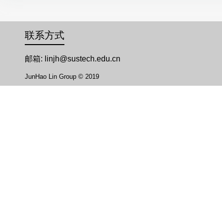
联系方式
邮箱: linjh@sustech.edu.cn
JunHao Lin Group © 2019