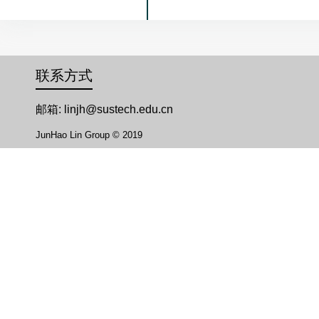
联系方式
邮箱: linjh@sustech.edu.cn
JunHao Lin Group © 2019